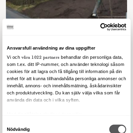
REPARATION & ÅTERUPPBYGGNAD AV
Ansvarsfull användning av dina uppgifter
GÄRDSGÅRD
Vi och
våra 1022 partners
behandlar din personliga data,
som t.ex. ditt IP-nummer, och använder teknologi såsom
cookies för att lagra och få tillgång till information på din
LÄS ARTIKEL
enhet för att kunna tillhandahålla personliga annonser och
innehåll, annons- och innehållsmätning, åskådarinsikter
och produktutveckling. Du kan själv välja vilka som får
använda din data och i vilka syften.
Med din tillåtelse skulle vi även vilja:
Samla in information om din geografiska plats
S
Nödvändig
som kan ha en noggrannhet på upp till flera meter
a