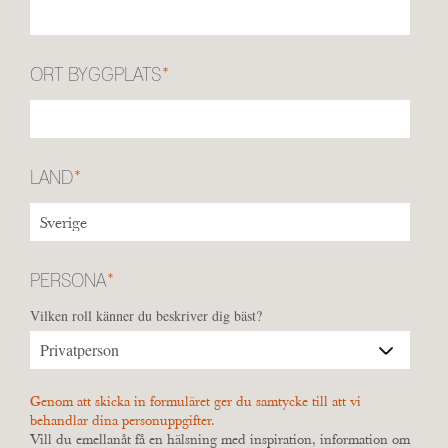
ORT BYGGPLATS
*
LAND
*
PERSONA
*
Vilken roll känner du beskriver dig bäst?
Genom att skicka in formuläret ger du samtycke till att vi
behandlar dina personuppgifter.
Vill du emellanåt få en hälsning med inspiration, information om