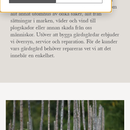
stödjande stöttor osv. Utöver det påverkas liksom
allt annat utomhus av olika saker, allt från
sättningar i marken, väder och vind till
plogskador eller annan skada från oss
människor. Utöver att bygga gärdsgårdar erbjuder
vi översyn, service och reparation. För de kunder
vars gärdsgård behöver repareras vet vi att det
innebär en enkelhet.