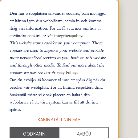
Den här webbplatsen använder cookies, som möjliggör
att känna igen din webbläsare, samla in och komma
ÖPPNA HUVUD
ihåg viss information. För att få veta mer om hur vi
använder cookies, se vår
integritetspolicy
.
This website stores cookies on your computer. These
cookies are used to improve your website and provide
more personalized services to you, both on this website
and through other media. To find out more about the
cookies we use, see our
Privacy Policy
.
ÖVERSYN & SERVICE AV
Om du avböjer så kommer vi inte att spåra dig när du
besöker vår webbplats. För att kunna respektera dina
GÄRDSGÅRD SAMT
önskemål måste vi dock placera en kaka i din
GÄRDSGÅRDSREPARATION
webbläsare så att våra system kan se till att du inte
spåras.
Hur gärdsgården ser ut med tiden beror på
KAKINSTÄLLNINGAR
många olika saker. Så klart virkets kvalité och
ålder, den hantverksmässiga metod som
GODKÄNN
AVBÖJ
gärdsgården byggdes med, om den byggts med