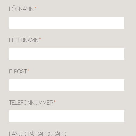
FÖRNAMN
*
EFTERNAMN
*
E-POST
*
TELEFONNUMMER
*
LÄNGD PÅ GÄRDSGÅRD