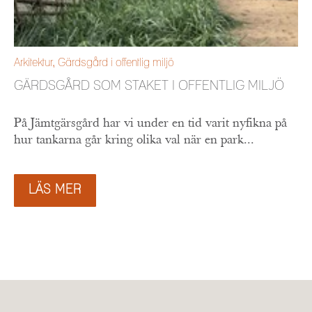
Arkitektur
,
Gärdsgård i offentlig miljö
GÄRDSGÅRD SOM STAKET I OFFENTLIG MILJÖ
På Jämtgärsgård har vi under en tid varit nyfikna på
hur tankarna går kring olika val när en park...
LÄS MER