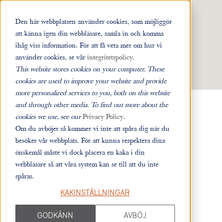
Den här webbplatsen använder cookies, som möjliggör
att känna igen din webbläsare, samla in och komma
ÖPPNA HUVUD
ihåg viss information. För att få veta mer om hur vi
använder cookies, se vår
integritetspolicy
.
This website stores cookies on your computer. These
cookies are used to improve your website and provide
more personalized services to you, both on this website
and through other media. To find out more about the
cookies we use, see our
Privacy Policy
.
Alla inlägg
Om du avböjer så kommer vi inte att spåra dig när du
besöker vår webbplats. För att kunna respektera dina
SVART GÄRDSGÅRD LYFTER
önskemål måste vi dock placera en kaka i din
webbläsare så att våra system kan se till att du inte
HELHETSINTRYCKET
spåras.
KAKINSTÄLLNINGAR
2019-11-22
Susanne Wilhelmsson
GODKÄNN
AVBÖJ