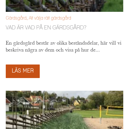
Gärdsgård
,
Att välja rätt gärdsgård
VAD ÄR VAD PÅ EN GÄRDSGÅRD?
En gärdsgård består av olika beståndsdelar, här vill vi
beskriva några av dem och visa på hur de...
LÄS MER