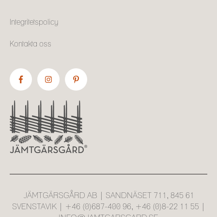
Integritetspolicy
Kontakta oss
JÄMTGÄRSGÅRD AB | SANDNÄSET 711, 845 61
SVENSTAVIK | +46 (0)687-400 96, +46 (0)8-22 11 55 |