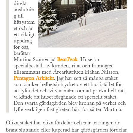
direkt
anslutnin
g till
liftsystem
et och är
ett viktigt
uppdrag
för oss,
berättar
Martina Szamer på
BearPeak
. Huset är
specialbeställt av kunden, ritat och framtaget
tillsammans med Årearkitekten
Håkan Nilsson,
Pentagon Arkitekt
. Jag har sett så många staket
som sänker helhetsintrycket av ett hus istället för
att lyfta det och vi var måna om att pricka helt rätt,
vi kände att huset förtjänade ett speciellt staket.
Den svarta gärdsgården blev kronan på verket och
lyfte verkligen fastigheten här, fortsätter Martina.
Olika staket har olika fördelar och när terrängen är
brant sluttande eller kuperad har gärdsgården fördelar