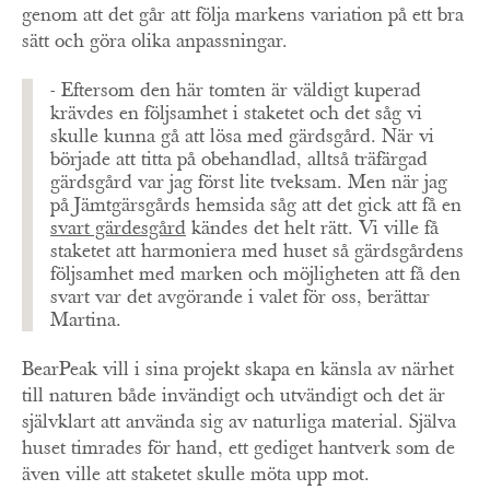
genom att det går att följa markens variation på ett bra
sätt och göra olika anpassningar.
- Eftersom den här tomten är väldigt kuperad
krävdes en följsamhet i staketet och det såg vi
skulle kunna gå att lösa med gärdsgård. När vi
började att titta på obehandlad, alltså träfärgad
gärdsgård var jag först lite tveksam. Men när jag
på Jämtgärsgårds hemsida såg att det gick att få en
svart gärdesgård
kändes det helt rätt. Vi ville få
staketet att harmoniera med huset så gärdsgårdens
följsamhet med marken och möjligheten att få den
svart var det avgörande i valet för oss, berättar
Martina.
BearPeak vill i sina projekt skapa en känsla av närhet
till naturen både invändigt och utvändigt och det är
självklart att använda sig av naturliga material. Själva
huset timrades för hand, ett gediget hantverk som de
även ville att staketet skulle möta upp mot.