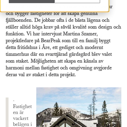
BearPeak är ett Årebaserat företag som exploaterar
och bygger fastigheter för att skapa genuina
fjällboenden. De jobbar ofta i de bästa lägena och
ställer alltid höga krav på såväl kvalité som design och
funktion. Vi har intervjuat Martina Szamer,
projektledare på BearPeak som till en familj byggt
detta fritidshus i Åre, ett gediget och modernt
timmerhus där en svarttjärad gärdsgård blev valet
som staket. Möjligheten att skapa en känsla av
harmoni mellan fastighet och omgivning avgjorde
deras val av staket i detta projekt.
-
Fastighet
en är
vackert
belägen i