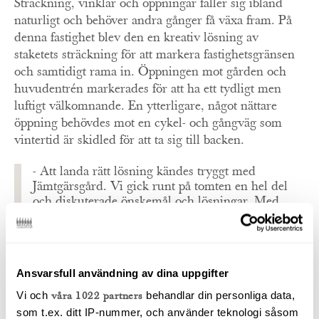
Sträckning, vinklar och öppningar faller sig ibland
naturligt och behöver andra gånger få växa fram. På
denna fastighet blev den en kreativ lösning av
staketets sträckning för att markera fastighetsgränsen
och samtidigt rama in. Öppningen mot gården och
huvudentrén markerades för att ha ett tydligt men
luftigt välkomnande. En ytterligare, något nättare
öppning behövdes mot en cykel- och gångväg som
vintertid är skidled för att ta sig till backen.
- Att landa rätt lösning kändes tryggt med
Jämtgärsgård. Vi gick runt på tomten en hel del
och diskuterade önskemål och lösningar. Med
deras expertis landade vi bra både i offertläget
inför jobbet och när det väl var igång då byggarna
kom med sina tankar och förslag på detaljer,
berättar Martina.
Ansvarsfull användning av dina uppgifter
- För oss på BearPeak är det viktigt att
Vi och
våra 1022 partners
behandlar din personliga data,
underleverantörer och samarbetspartners har ett
som t.ex. ditt IP-nummer, och använder teknologi såsom