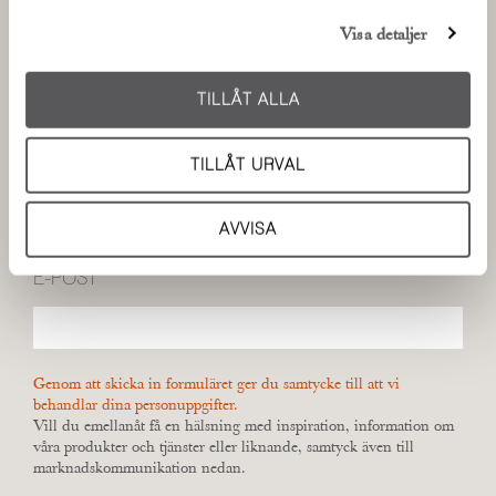
Kundcase
(11)
l
för sociala medier och analysera vår trafik. Vi
Arkitektur
(6)
Visa detaljer
vidarebefordrar även sådana identifierare och annan
Kulturarv
(6)
information från din enhet till de sociala medier och
Råvara
(6)
annons- och analysföretag som vi samarbetar med.
TILLÅT ALLA
Att välja rätt gärdsgård
(5)
Dessa kan i sin tur kombinera informationen med annan
Gärdsgårdsservice
(5)
information som du har tillhandahållit eller som de har
TILLÅT URVAL
samlat in när du har använt deras tjänster.
Se alla inlägg
PRENUMERERA PÅ BLOGGEN
AVVISA
E-POST
*
Genom att skicka in formuläret ger du samtycke till att vi
behandlar dina personuppgifter.
Vill du emellanåt få en hälsning med inspiration, information om
våra produkter och tjänster eller liknande, samtyck även till
marknadskommunikation nedan.