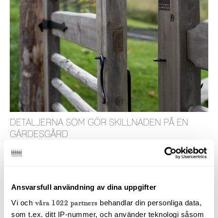
DETALJERNA SOM GÖR SKILLNADEN PÅ EN
GÄRDESGÅRD
Vi känner en stor stolthet i vårt gärdsgårdshantverk
och väljer råvaran till våra gärdesgårdar med o...
Ansvarsfull användning av dina uppgifter
Vi och
våra 1022 partners
behandlar din personliga data,
LÄS ARTIKEL
som t.ex. ditt IP-nummer, och använder teknologi såsom