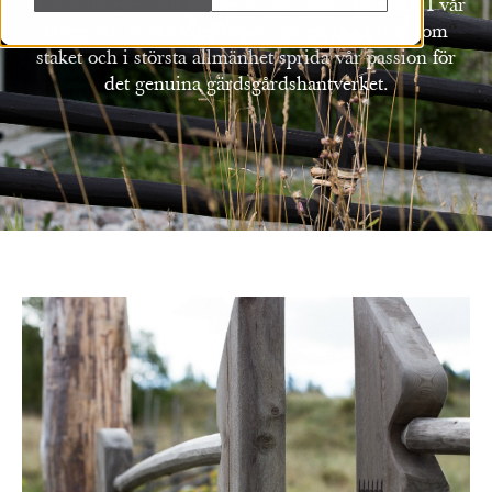
skogar, bygger och binder vi gärdsgård på plats. I vår
blogg vill vi öka kunskapen om gärdsgården som
staket och i största allmänhet sprida vår passion för
det genuina gärdsgårdshantverket.