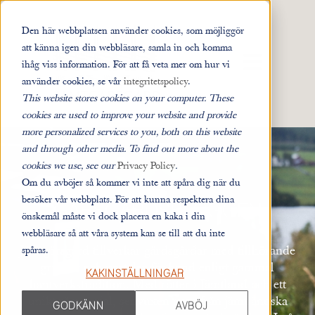
Den här webbplatsen använder cookies, som möjliggör
att känna igen din webbläsare, samla in och komma
ÖPPNA HUVUD
ihåg viss information. För att få veta mer om hur vi
använder cookies, se vår
integritetspolicy
.
This website stores cookies on your computer. These
cookies are used to improve your website and provide
more personalized services to you, both on this website
and through other media. To find out more about the
cookies we use, see our
Privacy Policy
.
Om du avböjer så kommer vi inte att spåra dig när du
besöker vår webbplats. För att kunna respektera dina
GÄRSGÅRDSBLOGGEN
önskemål måste vi dock placera en kaka i din
webbläsare så att våra system kan se till att du inte
Jämtgärsgård tillverkar gärdsgårdar med tillhörande
spåras.
grindar och portaler för hand enligt gammal
KAKINSTÄLLNINGAR
hantverkstradition. Med rötter i Jämtland och ett
unikt råmaterial, senvuxen gran från jämtländska
GODKÄNN
AVBÖJ