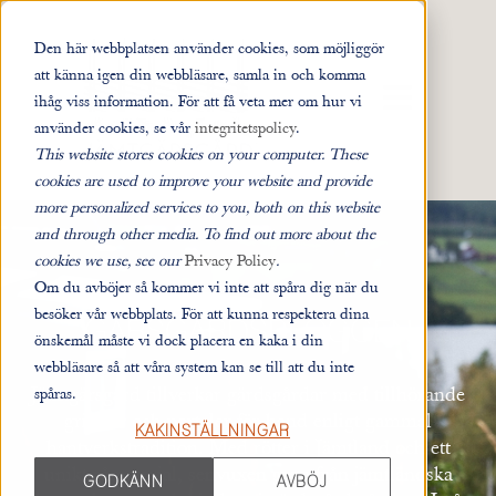
Den här webbplatsen använder cookies, som möjliggör
att känna igen din webbläsare, samla in och komma
ÖPPNA HUVUD
ihåg viss information. För att få veta mer om hur vi
använder cookies, se vår
integritetspolicy
.
This website stores cookies on your computer. These
cookies are used to improve your website and provide
more personalized services to you, both on this website
and through other media. To find out more about the
cookies we use, see our
Privacy Policy
.
Om du avböjer så kommer vi inte att spåra dig när du
besöker vår webbplats. För att kunna respektera dina
GÄRSGÅRDSBLOGGEN
önskemål måste vi dock placera en kaka i din
webbläsare så att våra system kan se till att du inte
Jämtgärsgård tillverkar gärdsgårdar med tillhörande
spåras.
grindar och portaler för hand enligt gammal
KAKINSTÄLLNINGAR
hantverkstradition. Med rötter i Jämtland och ett
unikt råmaterial, senvuxen gran från jämtländska
GODKÄNN
AVBÖJ