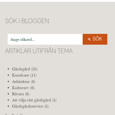
SÖK I BLOGGEN
Detta är ett sökfält med en autoförslagsfunktion bifogad.
SÖK
Det finns inga förslag eftersom sökfältet är tomt.
ARTIKLAR UTIFRÅN TEMA
Gärdsgård
(25)
Kundcase
(11)
Arkitektur
(6)
Kulturarv
(6)
Råvara
(6)
Att välja rätt gärdsgård
(5)
Gärdsgårdsservice
(5)