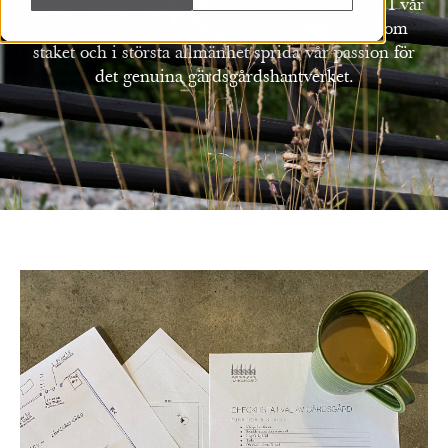
skogar, bygger och binder vi gärdsgård på plats. I vår
blogg vill vi öka kunskapen om gärdsgården som
staket och i största allmänhet sprida vår passion för
det genuina gärdsgårdshantverket.