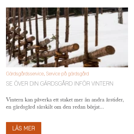
Gärdsgårdsservice
,
Service på gärdsgård
SE ÖVER DIN GÄRDSGÅRD INFÖR VINTERN
Vintern kan påverka ett staket mer än andra årstider,
en gärdsgård särskilt om den redan börjat...
LÄS MER