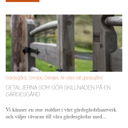
Gärdsgård
,
Grindar
,
Detaljer
,
Att välja rätt gärdsgård
DETALJERNA SOM GÖR SKILLNADEN PÅ EN
GÄRDESGÅRD
Vi känner en stor stolthet i vårt gärdsgårdshantverk
och väljer råvaran till våra gärdesgårdar med...