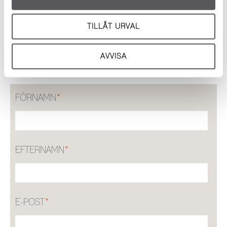
Dessa kan i sin tur kombinera informationen med annan
information som du har tillhandahållit eller som de har
TILLÅT URVAL
samlat in när du har använt deras tjänster.
AVVISA
KOMMENTERA
FÖRNAMN
*
EFTERNAMN
*
E-POST
*