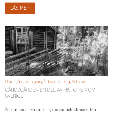
LÄS MER
Gärdsgård
,
Jämtgärsgård som företag
,
Kulturarv
GÄRDSGÅRDEN EN DEL AV HISTORIEN OM
SVERIGE
När inlandsisen drar sig undan och klimatet blir