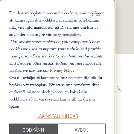
Den här webbplatsen använder cookies, som möjliggör
att känna igen din webbläsare, samla in och komma
ÖPPNA HUVUD
ihåg viss information. För att få veta mer om hur vi
använder cookies, se vår
integritetspolicy
.
This website stores cookies on your computer. These
cookies are used to improve your website and provide
more personalized services to you, both on this website
and through other media. To find out more about the
cookies we use, see our
Privacy Policy
.
Alla inlägg
Om du avböjer så kommer vi inte att spåra dig när du
besöker vår webbplats. För att kunna respektera dina
STAKET SOM HÅLLER DJUREN
önskemål måste vi dock placera en kaka i din
webbläsare så att våra system kan se till att du inte
INNE & RAMAR IN GÅRDEN
spåras.
KAKINSTÄLLNINGAR
2017-06-30
Susanne Wilhelmsson
GODKÄNN
AVBÖJ