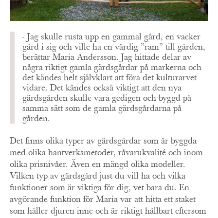
- Jag skulle rusta upp en gammal gård, en vacker
gård i sig och ville ha en värdig ”ram” till gården,
berättar Maria Andersson. Jag hittade delar av
några riktigt gamla gärdsgårdar på markerna och
det kändes helt självklart att föra det kulturarvet
vidare. Det kändes också viktigt att den nya
gärdsgården skulle vara gedigen och byggd på
samma sätt som de gamla gärdsgårdarna på
gården.
Det finns olika typer av gärdsgårdar som är byggda
med olika hantverksmetoder, råvarukvalité och inom
olika prisnivåer. Även en mängd olika modeller.
Vilken typ av gärdsgård just du vill ha och vilka
funktioner som är viktiga för dig, vet bara du. En
avgörande funktion för Maria var att hitta ett staket
som håller djuren inne och är riktigt hållbart eftersom