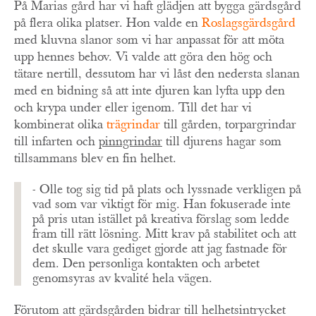
På Marias gård har vi haft glädjen att bygga gärdsgård
på flera olika platser. Hon valde en
Roslagsgärdsgård
med kluvna slanor som vi har anpassat för att möta
upp hennes behov. Vi valde att göra den hög och
tätare nertill, dessutom har vi låst den nedersta slanan
med en bidning så att inte djuren kan lyfta upp den
och krypa under eller igenom. Till det har vi
kombinerat olika
trägrindar
till gården, torpargrindar
till infarten och
pinngrindar
till djurens hagar som
tillsammans blev en fin helhet.
- Olle tog sig tid på plats och lyssnade verkligen på
vad som var viktigt för mig. Han fokuserade inte
på pris utan istället på kreativa förslag som ledde
fram till rätt lösning. Mitt krav på stabilitet och att
det skulle vara gediget gjorde att jag fastnade för
dem. Den personliga kontakten och arbetet
genomsyras av kvalité hela vägen.
Förutom att gärdsgården bidrar till helhetsintrycket